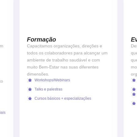
Formação
E
em
Capacitamos organizações, direções e
De
todos os colaboradores para alcançar um
qu
ambiente de trabalho saudável e com
qu
muito Bem-Estar nas suas diferentes
mot
dimensões.
or
Workshops/Webinars
to
Talks e palestras
Cursos básicos + especializações
iais