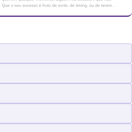
Que o seu sucesso é fruto de sorte, de timing, ou de terem
avaliou. Que, mais tarde ou mais cedo, serão […]