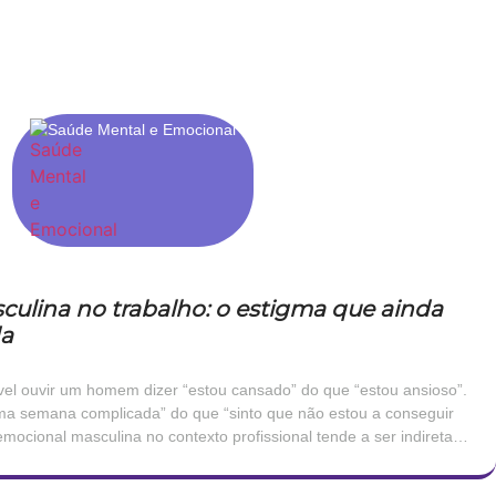
Saúde Mental e Emocional
ulina no trabalho: o estigma que ainda
da
vel ouvir um homem dizer “estou cansado” do que “estou ansioso”.
 uma semana complicada” do que “sinto que não estou a conseguir
emocional masculina no contexto profissional tende a ser indireta,
s físicas ou em irritabilidade, raramente nomeada […]