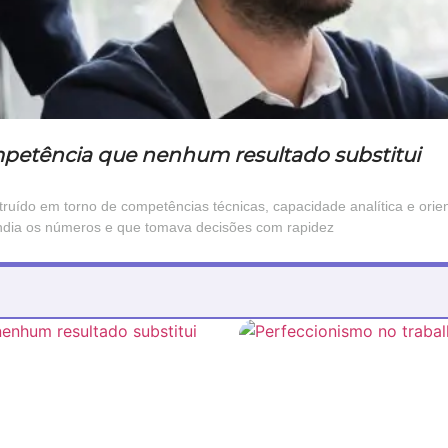
ompetência que nenhum resultado substitui
truído em torno de competências técnicas, capacidade analítica e orie
endia os números e que tomava decisões com rapidez