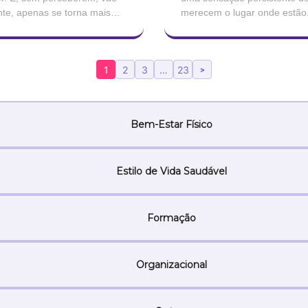
nte, apenas se torna mais
merecem o lugar onde estão. 
profissionais, tão
conseguido enganar quem os 
1
2
3
…
23
>
Bem-Estar Físico
Estilo de Vida Saudável
Formação
Organizacional