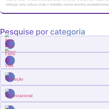
reforçar uma cultura onde o trabalho nunca termina verdadeirame
silencioso. Esta disponibilidade permanente tornou-se, para muitos 
normalizada que deixou […]
Pesquise por categoria