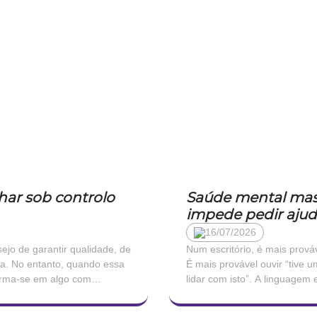
lhar sob controlo
Saúde mental masc
impede pedir aju
16/07/2026
ejo de garantir qualidade, de
Num escritório, é mais prová
ha. No entanto, quando essa
É mais provável ouvir “tive
forma-se em algo com
lidar com isto”. A linguagem 
la. A microgestão, o padrão
contida, traduzida em queixa