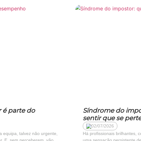
 é parte do
Síndrome do impo
sentir que se pert
02/07/2026
 equipa, talvez não urgente,
Há profissionais brilhantes,
der. E, sem perceberem, vão
uma sensação persistente d