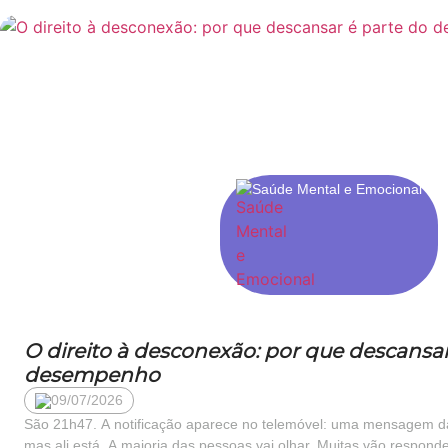
Saúde Mental e Emocional
O direito à desconexão: por que descansar
desempenho
09/07/2026
São 21h47. A notificação aparece no telemóvel: uma mensagem da
mas ali está. A maioria das pessoas vai olhar. Muitas vão respon