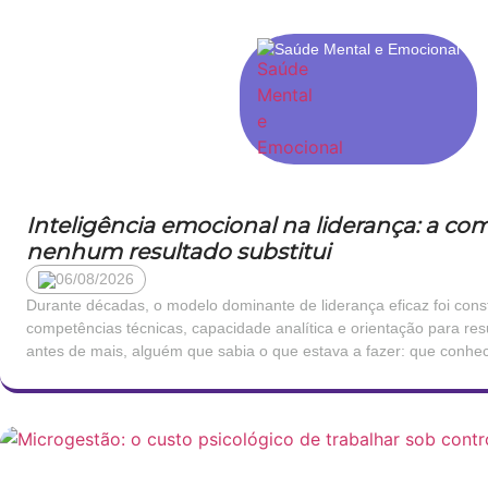
Saúde Mental e Emocional
Inteligência emocional na liderança: a c
nenhum resultado substitui
06/08/2026
Durante décadas, o modelo dominante de liderança eficaz foi cons
competências técnicas, capacidade analítica e orientação para res
antes de mais, alguém que sabia o que estava a fazer: que conhec
os números e que tomava decisões com rapidez e clareza. Esta vi