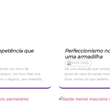
ompetência que
Perfeccionismo no
uma armadilha
30/07/2026
truído em torno de
Há uma distinção que raramen
ultados. Um bom líder era,
ponto de vista da saúde ment
ia o negócio, que entendia
fazer menos do que perfeito.
são não […]
segundo é uma forma de sof