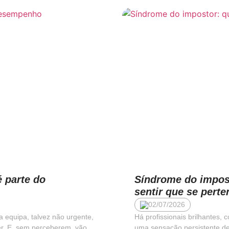
é parte do
Síndrome do impos
sentir que se perte
02/07/2026
 equipa, talvez não urgente,
Há profissionais brilhantes,
der. E, sem perceberem, vão
uma sensação persistente d