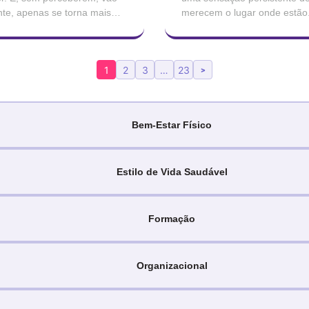
nte, apenas se torna mais
merecem o lugar onde estão. 
profissionais, tão
conseguido enganar quem os 
1
2
3
…
23
>
Bem-Estar Físico
Estilo de Vida Saudável
Formação
Organizacional