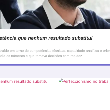
petência que nenhum resultado substitui
truído em torno de competências técnicas, capacidade analítica e orie
endia os números e que tomava decisões com rapidez