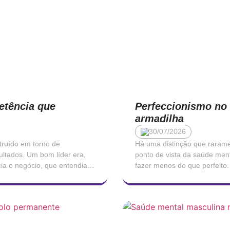
etência que
Perfeccionismo no 
armadilha
30/07/2026
truído em torno de
Há uma distinção que raramen
ultados. Um bom líder era,
ponto de vista da saúde ment
ia o negócio, que entendia
fazer menos do que perfeito.
são não […]
segundo é uma forma de sof