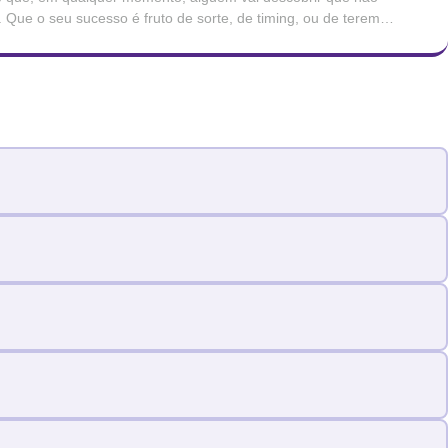
Que o seu sucesso é fruto de sorte, de timing, ou de terem
avaliou. Que, mais tarde ou mais cedo, serão […]