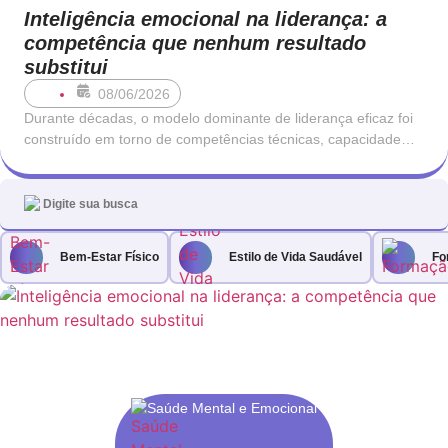
Inteligência emocional na liderança: a
competência que nenhum resultado
substitui
08/06/2026
Durante décadas, o modelo dominante de liderança eficaz foi
construído em torno de competências técnicas, capacidade
analítica e orientação para resultados. Um bom líder era,
antes de mais, alguém que sabia o que estava a fazer: que
conhecia o negócio, que entendia os números e que tomava
decisões com rapidez
Bem-Estar Físico
Estilo de Vida Saudável
Fo
Saúde Mental e Emocional