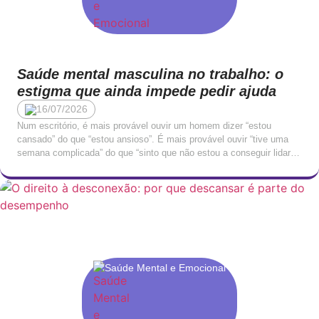
Saúde mental masculina no trabalho: o
estigma que ainda impede pedir ajuda
16/07/2026
Num escritório, é mais provável ouvir um homem dizer “estou
cansado” do que “estou ansioso”. É mais provável ouvir “tive uma
semana complicada” do que “sinto que não estou a conseguir lidar
com isto”. A linguagem emocional masculina no contexto
profissional tende a ser indireta, contida, traduzida em queixas
físicas ou em irritabilidade, raramente nomeada […]
Saúde Mental e Emocional