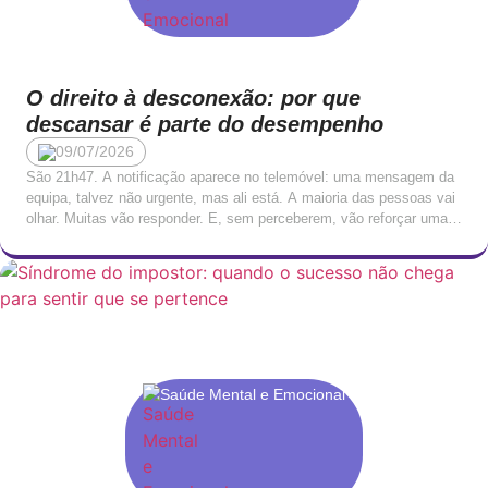
O direito à desconexão: por que
descansar é parte do desempenho
09/07/2026
São 21h47. A notificação aparece no telemóvel: uma mensagem da
equipa, talvez não urgente, mas ali está. A maioria das pessoas vai
olhar. Muitas vão responder. E, sem perceberem, vão reforçar uma
cultura onde o trabalho nunca termina verdadeiramente, apenas se
torna mais silencioso. Esta disponibilidade permanente tornou-se,
para muitos profissionais, tão normalizada que deixou […]
Saúde Mental e Emocional