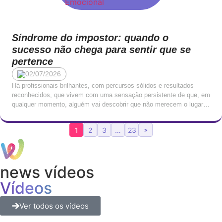
Síndrome do impostor: quando o
sucesso não chega para sentir que se
pertence
02/07/2026
Há profissionais brilhantes, com percursos sólidos e resultados
reconhecidos, que vivem com uma sensação persistente de que, em
qualquer momento, alguém vai descobrir que não merecem o lugar
onde estão. Que o seu sucesso é fruto de sorte, de timing, ou de
terem conseguido enganar quem os avaliou. Que, mais tarde ou
1
2
3
…
23
>
mais cedo, serão […]
news vídeos
Vídeos
Ver todos os vídeos