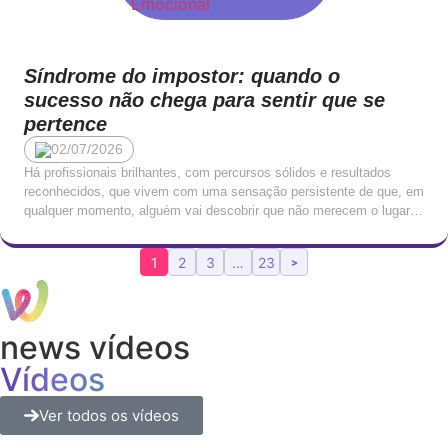
Síndrome do impostor: quando o
sucesso não chega para sentir que se
pertence
02/07/2026
Há profissionais brilhantes, com percursos sólidos e resultados
reconhecidos, que vivem com uma sensação persistente de que, em
qualquer momento, alguém vai descobrir que não merecem o lugar
onde estão. Que o seu sucesso é fruto de sorte, de timing, ou de
terem conseguido enganar quem os avaliou. Que, mais tarde ou
1
2
3
…
23
>
mais cedo, serão […]
news vídeos
Vídeos
Ver todos os vídeos