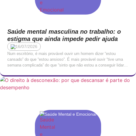
Saúde mental masculina no trabalho: o
estigma que ainda impede pedir ajuda
16/07/2026
Num escritório, é mais provável ouvir um homem dizer “estou
cansado” do que “estou ansioso”. É mais provável ouvir “tive uma
semana complicada” do que “sinto que não estou a conseguir lidar
com isto”. A linguagem emocional masculina no contexto
profissional tende a ser indireta, contida, traduzida em queixas
físicas ou em irritabilidade, raramente nomeada […]
Saúde Mental e Emocional