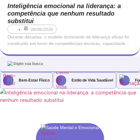
Inteligência emocional na liderança: a
competência que nenhum resultado
substitui
08/06/2026
Durante décadas, o modelo dominante de liderança eficaz foi
construído em torno de competências técnicas, capacidade
analítica e orientação para resultados. Um bom líder era,
antes de mais, alguém que sabia o que estava a fazer: que
conhecia o negócio, que entendia os números e que tomava
decisões com rapidez
Bem-Estar Físico
Estilo de Vida Saudável
Fo
Saúde Mental e Emocional