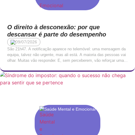
O direito à desconexão: por que
descansar é parte do desempenho
09/07/2026
São 21h47. A notificação aparece no telemóvel: uma mensagem da
equipa, talvez não urgente, mas ali está. A maioria das pessoas vai
olhar. Muitas vão responder. E, sem perceberem, vão reforçar uma
cultura onde o trabalho nunca termina verdadeiramente, apenas se
torna mais silencioso. Esta disponibilidade permanente tornou-se,
para muitos profissionais, tão normalizada que deixou […]
Saúde Mental e Emocional