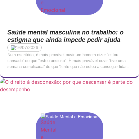
Saúde mental masculina no trabalho: o
estigma que ainda impede pedir ajuda
16/07/2026
Num escritório, é mais provável ouvir um homem dizer “estou
cansado” do que “estou ansioso”. É mais provável ouvir “tive uma
semana complicada” do que “sinto que não estou a conseguir lidar
com isto”. A linguagem emocional masculina no contexto
profissional tende a ser indireta, contida, traduzida em queixas
físicas ou em irritabilidade, raramente nomeada […]
Saúde Mental e Emocional