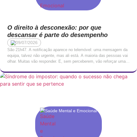
O direito à desconexão: por que
descansar é parte do desempenho
09/07/2026
São 21h47. A notificação aparece no telemóvel: uma mensagem da
equipa, talvez não urgente, mas ali está. A maioria das pessoas vai
olhar. Muitas vão responder. E, sem perceberem, vão reforçar uma
cultura onde o trabalho nunca termina verdadeiramente, apenas se
torna mais silencioso. Esta disponibilidade permanente tornou-se,
para muitos profissionais, tão normalizada que deixou […]
Saúde Mental e Emocional