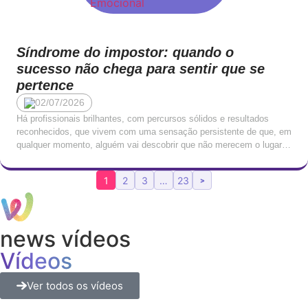
Síndrome do impostor: quando o
sucesso não chega para sentir que se
pertence
02/07/2026
Há profissionais brilhantes, com percursos sólidos e resultados
reconhecidos, que vivem com uma sensação persistente de que, em
qualquer momento, alguém vai descobrir que não merecem o lugar
onde estão. Que o seu sucesso é fruto de sorte, de timing, ou de
terem conseguido enganar quem os avaliou. Que, mais tarde ou
1
2
3
…
23
>
mais cedo, serão […]
news vídeos
Vídeos
Ver todos os vídeos