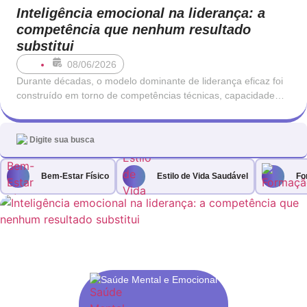
Inteligência emocional na liderança: a
competência que nenhum resultado
substitui
08/06/2026
Durante décadas, o modelo dominante de liderança eficaz foi
construído em torno de competências técnicas, capacidade
analítica e orientação para resultados. Um bom líder era,
antes de mais, alguém que sabia o que estava a fazer: que
conhecia o negócio, que entendia os números e que tomava
decisões com rapidez
Bem-Estar Físico
Estilo de Vida Saudável
Fo
Saúde Mental e Emocional