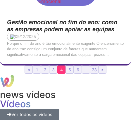
Gestão emocional no fim do ano: como
as empresas podem apoiar as equipas
09/12/2025
Porque o fim do ano é tão emocionalmente exigente O encerramento
do ano traz consigo um conjunto de fatores que aumentam
significativamente a carga emocional das equipas: prazos
acumulados, expectativas da liderança, responsabilidades
familiares, maior pressão de decisões e o cansaço natural após
1
2
3
4
5
6
…
23
<
>
meses intensos de trabalho.Segundo a Euronews Worklife, os níveis
de stress dos […]
news vídeos
Vídeos
Ver todos os vídeos