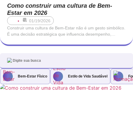
Como construir uma cultura de Bem-
Estar em 2026
01/19/2026
Construir uma cultura de Bem-Estar não é um gesto simbólico.
É uma decisão estratégica que influencia desempenho,
retenção, clima interno e até à capacidade de inovação de
uma organização. Nos últimos anos, vários estudos
comprovaram que empresas que estruturam consistentemente
os seus programas de saúde emocional e qualidade de vida
Bem-Estar Físico
Estilo de Vida Saudável
Fo