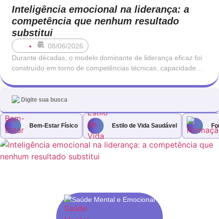
Inteligência emocional na liderança: a
competência que nenhum resultado
substitui
08/06/2026
Durante décadas, o modelo dominante de liderança eficaz foi
construído em torno de competências técnicas, capacidade
analítica e orientação para resultados. Um bom líder era,
antes de mais, alguém que sabia o que estava a fazer: que
conhecia o negócio, que entendia os números e que tomava
decisões com rapidez
Bem-Estar Físico
Estilo de Vida Saudável
Fo
Saúde Mental e Emocional