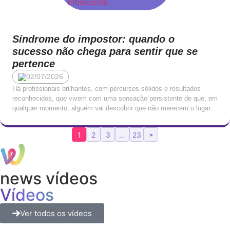
Síndrome do impostor: quando o
sucesso não chega para sentir que se
pertence
02/07/2026
Há profissionais brilhantes, com percursos sólidos e resultados
reconhecidos, que vivem com uma sensação persistente de que, em
qualquer momento, alguém vai descobrir que não merecem o lugar
onde estão. Que o seu sucesso é fruto de sorte, de timing, ou de
terem conseguido enganar quem os avaliou. Que, mais tarde ou
1
2
3
…
23
>
mais cedo, serão […]
news vídeos
Vídeos
Ver todos os vídeos