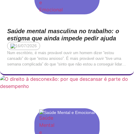
Saúde mental masculina no trabalho: o
estigma que ainda impede pedir ajuda
16/07/2026
Num escritório, é mais provável ouvir um homem dizer “estou
cansado” do que “estou ansioso”. É mais provável ouvir “tive uma
semana complicada” do que “sinto que não estou a conseguir lidar
com isto”. A linguagem emocional masculina no contexto
profissional tende a ser indireta, contida, traduzida em queixas
físicas ou em irritabilidade, raramente nomeada […]
Saúde Mental e Emocional