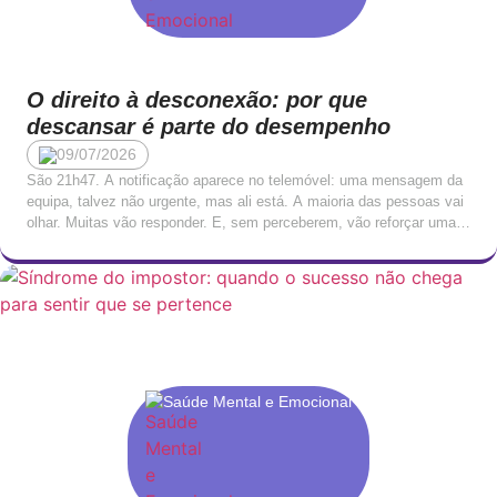
O direito à desconexão: por que
descansar é parte do desempenho
09/07/2026
São 21h47. A notificação aparece no telemóvel: uma mensagem da
equipa, talvez não urgente, mas ali está. A maioria das pessoas vai
olhar. Muitas vão responder. E, sem perceberem, vão reforçar uma
cultura onde o trabalho nunca termina verdadeiramente, apenas se
torna mais silencioso. Esta disponibilidade permanente tornou-se,
para muitos profissionais, tão normalizada que deixou […]
Saúde Mental e Emocional