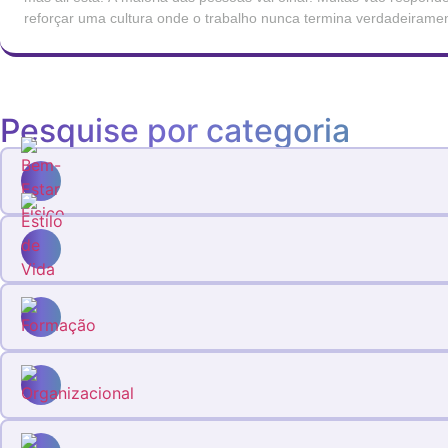
reforçar uma cultura onde o trabalho nunca termina verdadeirame
silencioso. Esta disponibilidade permanente tornou-se, para muitos 
normalizada que deixou […]
Pesquise por categoria