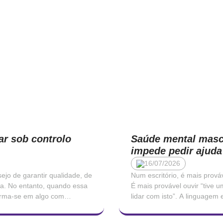
ar sob controlo
Saúde mental mascu
impede pedir ajuda
16/07/2026
ejo de garantir qualidade, de
Num escritório, é mais prová
ha. No entanto, quando essa
É mais provável ouvir “tive
forma-se em algo com
lidar com isto”. A linguagem 
la. A microgestão, o padrão
contida, traduzida em queixa