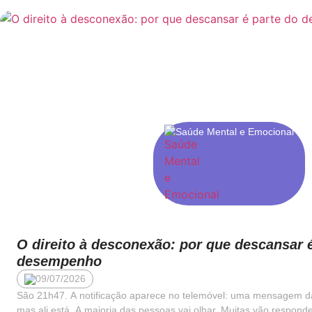
Saúde Mental e Emocional
O direito à desconexão: por que descansar 
desempenho
09/07/2026
São 21h47. A notificação aparece no telemóvel: uma mensagem da
mas ali está. A maioria das pessoas vai olhar. Muitas vão respon