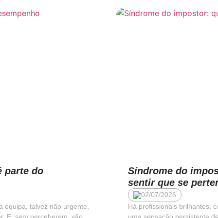
é parte do
Síndrome do impos
sentir que se perte
02/07/2026
 equipa, talvez não urgente,
Há profissionais brilhantes,
der. E, sem perceberem, vão
uma sensação persistente d