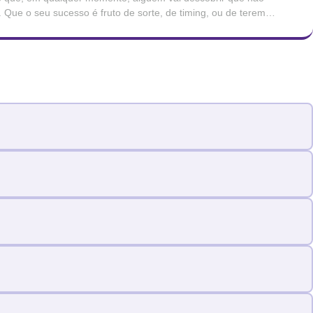
Que o seu sucesso é fruto de sorte, de timing, ou de terem
avaliou. Que, mais tarde ou mais cedo, serão […]