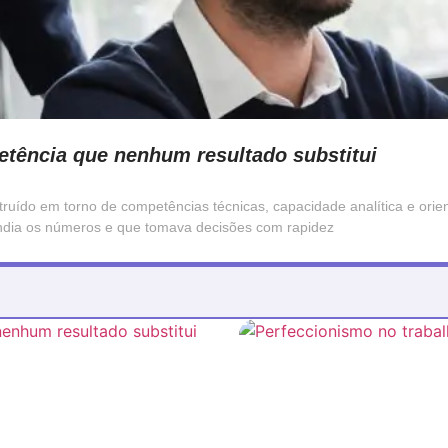
petência que nenhum resultado substitui
truído em torno de competências técnicas, capacidade analítica e orie
endia os números e que tomava decisões com rapidez