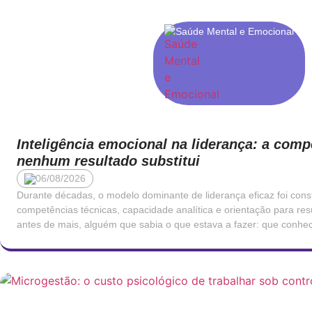
Saúde Mental e Emocional
Inteligência emocional na liderança: a comp
nenhum resultado substitui
06/08/2026
Durante décadas, o modelo dominante de liderança eficaz foi cons
competências técnicas, capacidade analítica e orientação para res
antes de mais, alguém que sabia o que estava a fazer: que conhec
os números e que tomava decisões com rapidez e clareza. Esta vi