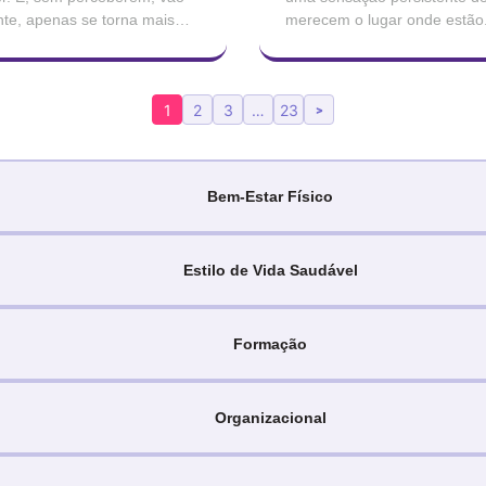
nte, apenas se torna mais
merecem o lugar onde estão. 
profissionais, tão
conseguido enganar quem os 
1
2
3
…
23
>
Bem-Estar Físico
Estilo de Vida Saudável
Formação
Organizacional