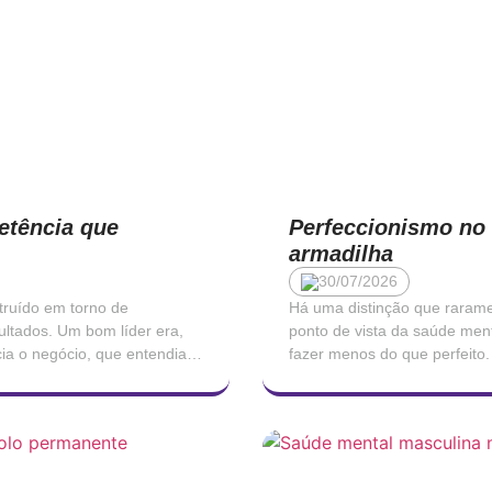
etência que
Perfeccionismo no 
armadilha
30/07/2026
truído em torno de
Há uma distinção que raramen
ultados. Um bom líder era,
ponto de vista da saúde ment
ia o negócio, que entendia
fazer menos do que perfeito.
são não […]
segundo é uma forma de sof