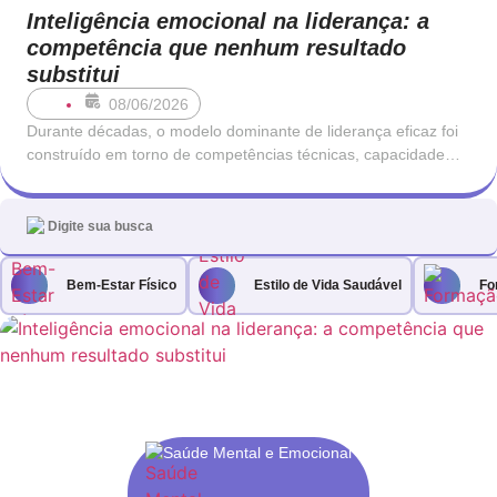
Inteligência emocional na liderança: a
competência que nenhum resultado
substitui
08/06/2026
Durante décadas, o modelo dominante de liderança eficaz foi
construído em torno de competências técnicas, capacidade
analítica e orientação para resultados. Um bom líder era,
antes de mais, alguém que sabia o que estava a fazer: que
conhecia o negócio, que entendia os números e que tomava
decisões com rapidez
Bem-Estar Físico
Estilo de Vida Saudável
Fo
Saúde Mental e Emocional