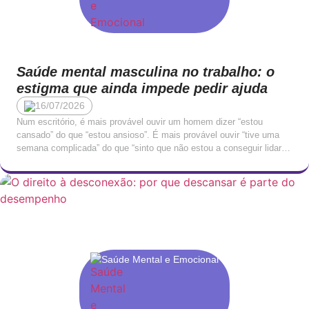
Saúde mental masculina no trabalho: o
estigma que ainda impede pedir ajuda
16/07/2026
Num escritório, é mais provável ouvir um homem dizer “estou
cansado” do que “estou ansioso”. É mais provável ouvir “tive uma
semana complicada” do que “sinto que não estou a conseguir lidar
com isto”. A linguagem emocional masculina no contexto
profissional tende a ser indireta, contida, traduzida em queixas
físicas ou em irritabilidade, raramente nomeada […]
Saúde Mental e Emocional