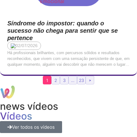
Síndrome do impostor: quando o
sucesso não chega para sentir que se
pertence
02/07/2026
Há profissionais brilhantes, com percursos sólidos e resultados
reconhecidos, que vivem com uma sensação persistente de que, em
qualquer momento, alguém vai descobrir que não merecem o lugar
onde estão. Que o seu sucesso é fruto de sorte, de timing, ou de
terem conseguido enganar quem os avaliou. Que, mais tarde ou
1
2
3
…
23
>
mais cedo, serão […]
news vídeos
Vídeos
Ver todos os vídeos