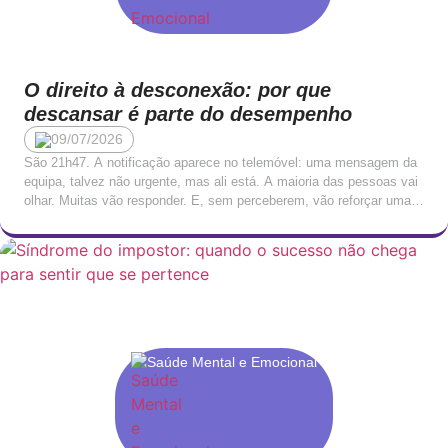
O direito à desconexão: por que
descansar é parte do desempenho
09/07/2026
São 21h47. A notificação aparece no telemóvel: uma mensagem da
equipa, talvez não urgente, mas ali está. A maioria das pessoas vai
olhar. Muitas vão responder. E, sem perceberem, vão reforçar uma
cultura onde o trabalho nunca termina verdadeiramente, apenas se
torna mais silencioso. Esta disponibilidade permanente tornou-se,
para muitos profissionais, tão normalizada que deixou […]
Saúde Mental e Emocional